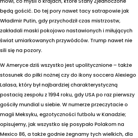
mówi, co myśli o krajach, które Stany Zjednoczone
będą gościć. Do tej pory nawet tacy satrapowie jak
Władimir Putin, gdy przychodził czas mistrzostw,
zakładali maski pokojowo nastawionych i miłujących
świat umiarkowanych przywódców. Trump nawet nie
sili się na pozory.
W Ameryce dziś wszystko jest upolitycznione – także
stosunek do piłki nożnej czy do ikony soccera Alexiego
Lalasa, który był najbardziej charakterystyczną
postacią zespołu z 1994 roku, gdy USA po raz pierwszy
gościły mundial u siebie. W numerze przeczytacie o
magii Meksyku, egzotyczności futbolu w Kanadzie;
opisujemy, jak wszystko się posypało Polakom na
Mexico 86, a także godnie żegnamy tych wielkich, dla