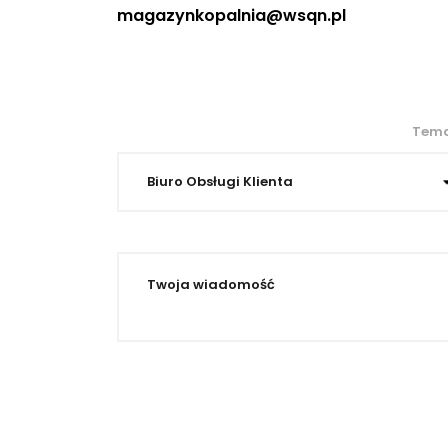
magazynkopalnia@wsqn.pl
Tem